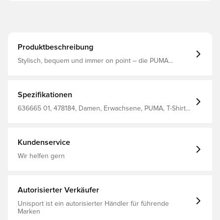
Produktbeschreibung
Stylisch, bequem und immer on point – die PUMA
Essentials Kollektion ist für entspannte Tage gemacht.
Dieses T-Shirt in anliegender Passform mit cleanem
Design präsentiert sich mit dem gleichen mühelosen
Vibe. Entworfen für: Lifestyle by PUMA Passform: Eng
Spezifikationen
Länge: Kurzer Schnitt Ausschnitt: Rundhalsausschnitt
Hauptmaterial: Rippstrick Kurze Ärmel
636665 01, 478184, Damen, Erwachsene, PUMA, T-Shirts,
Schwarz
Kundenservice
Wir helfen gern
Autorisierter Verkäufer
Unisport ist ein autorisierter Händler für führende
Marken