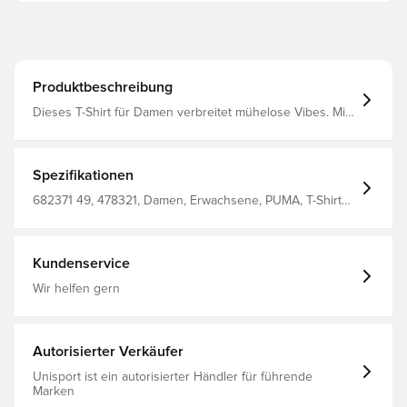
Produktbeschreibung
Dieses T-Shirt für Damen verbreitet mühelose Vibes. Mit
dem auffälligen PUMA Branding und dem Relaxed Fit ist
es perfekt für jedes Abenteuer. Zeig deinen PUMA Spirit
und drücke deinen Style überall aus. Regular Fit 160
g/m², Single-Jersey-Gewebe Reguläre Länge
Spezifikationen
Rundhalsausschnitt Kurze Ärmel PUMA No. 1 Logo als
Gummidruck PUMA Branding-Details
682371 49, 478321, Damen, Erwachsene, PUMA, T-Shirts,
Pink
Kundenservice
Wir helfen gern
Autorisierter Verkäufer
Unisport ist ein autorisierter Händler für führende
Marken