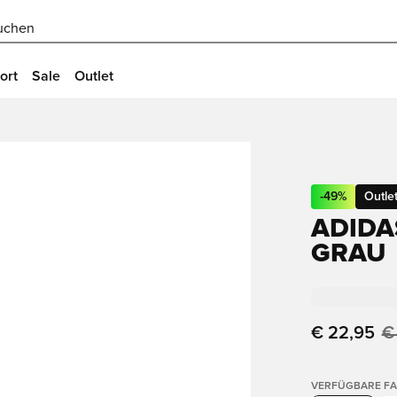
uchen
ort
Sale
Outlet
-
49
%
Outle
ADIDAS
GRAU
€ 22,95
€
VERFÜGBARE F