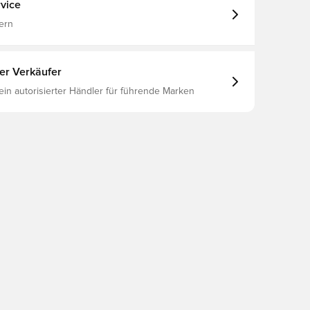
ains a minimum of 40% recycled material in total
vice
ern
ter Verkäufer
 ein autorisierter Händler für führende Marken