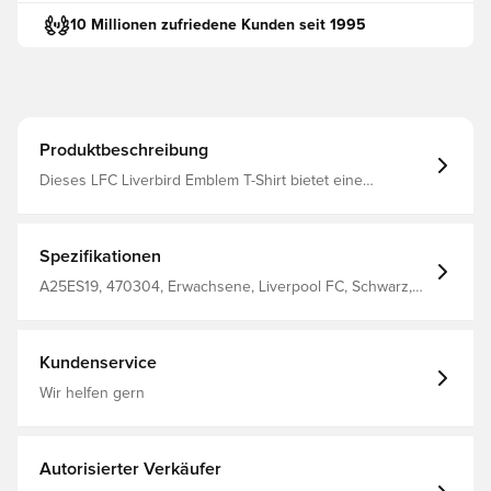
10 Millionen zufriedene Kunden seit 1995
Produktbeschreibung
Dieses LFC Liverbird Emblem T-Shirt bietet eine
bequeme Passform für eine subtile und doch stilvolle
Präsentation des berühmten Liverbird-Emblems des
Vereins. Hergestellt aus: 100% Baumwolle.
Spezifikationen
A25ES19, 470304, Erwachsene, Liverpool FC, Schwarz,
Herren, T-Shirts, Kurzärmlig
Kundenservice
Wir helfen gern
Autorisierter Verkäufer