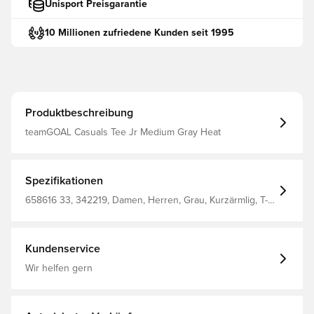
Unisport Preisgarantie
10 Millionen zufriedene Kunden seit 1995
Produktbeschreibung
teamGOAL Casuals Tee Jr Medium Gray Heat
Spezifikationen
658616 33, 342219, Damen, Herren, Grau, Kurzärmlig, T-
Shirts, PUMA, Kinder, %78 Bci.Cott. %22 Recy.Cott. Junior
T-Shirt
Kundenservice
Wir helfen gern