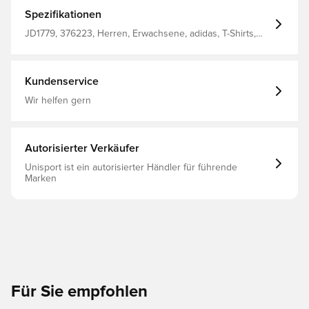
aufgestickte 3-Streifen Logo auf der Brust verpasst dem
Shirt außerdem einen sportlichen Touch. Egal, ob für
Spezifikationen
unter der Woche oder an Wochenenden – dieses T-Shirt
ist dein perfekter Begleiter. Dieses Model ist 185 cm groß
JD1779, 376223, Herren, Erwachsene, adidas, T-Shirts,
und trägt Größe 50. Regulär geschnitten Gerippter
Braun
Rundhalsausschnitt 100 % Baumwolle Leicht
überschnittene Schultern
Kundenservice
Wir helfen gern
Autorisierter Verkäufer
Unisport ist ein autorisierter Händler für führende
Marken
Für Sie empfohlen