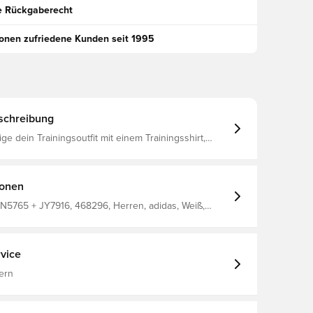
e Rückgaberecht
ionen zufriedene Kunden seit 1995
schreibung
ige dein Trainingsoutfit mit einem Trainingsshirt,
ingshose und einer Sporttasche Das
tsabsorbierende AEROREADY-Material hält dich
kühl, egal ob du im Park Fußball spielst oder abends
ionen
5765 + JY7916, 468296, Herren, adidas, Weiß,
, Kurzärmlig, Performance Deal Bundles
vice
ern