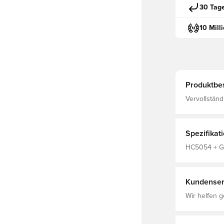
30 Tag
10 Mill
Produktbe
Vervollständ
einer Train
feuchtigkei
trocken und 
ausgehst
Spezifikat
HC5054 + GN
Kinder, Kurz
Kundenser
Wir helfen g