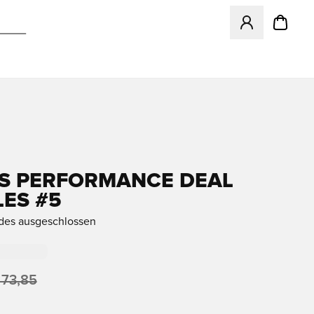
Öffnet ein Fenst
S PERFORMANCE DEAL
ES #5
des ausgeschlossen
 73,85