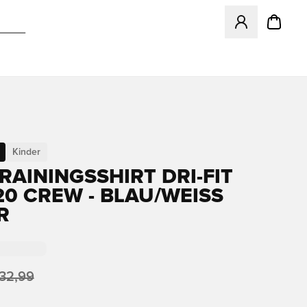
Öffnet ein Fenst
Kinder
RAININGSSHIRT DRI-FIT
0 CREW - BLAU/WEISS K
32,99