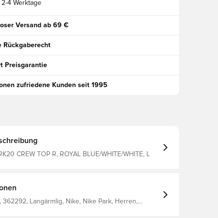
2-4 Werktage
oser Versand ab 69 €
e Rückgaberecht
t Preisgarantie
ionen zufriedene Kunden seit 1995
schreibung
RK20 CREW TOP R, ROYAL BLUE/WHITE/WHITE, L
ionen
362292, Langärmlig, Nike, Nike Park, Herren,
shirts, 100% Polyester, Kinder, Blau