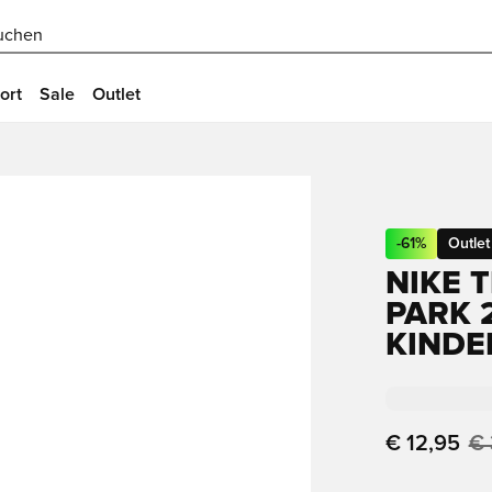
uchen
ort
Sale
Outlet
-
61
%
Outlet
NIKE T
PARK 2
INDER
€ 12,95
€ 