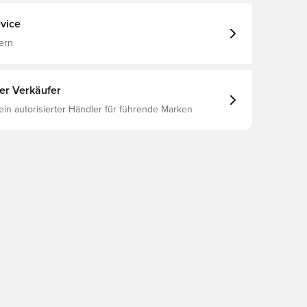
vice
ern
ter Verkäufer
 ein autorisierter Händler für führende Marken