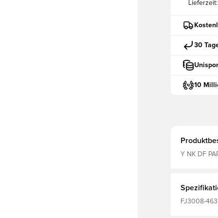
Lieferzeit:
Kostenl
30 Tag
Unispor
10 Mill
Produktbe
Y NK DF PA
Spezifikat
FJ3008-463, 
Damen, Sweat