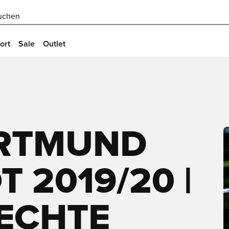
uchen
ort
Sale
Outlet
RTMUND
 2019/20 |
 ECHTE