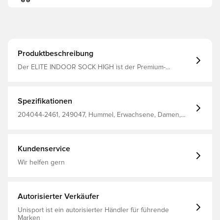
Produktbeschreibung
Der ELITE INDOOR SOCK HIGH ist der Premium-
Trainingsschuh von hummel®, der Schutz vor Stößen mit
hoher Trittfestigkeit und Senkfußeinlage bietet und Sie in
Bewegung, Training und Spiel bringt.
Spezifikationen
204044-2461, 249047, Hummel, Erwachsene, Damen,
Herren, Socken, Orange, Schwarz, 47% Pa, 35% Pp, 6%
Co, 6% Ea, 6% Pl - Knit
Kundenservice
Wir helfen gern
Autorisierter Verkäufer
Unisport ist ein autorisierter Händler für führende
Marken