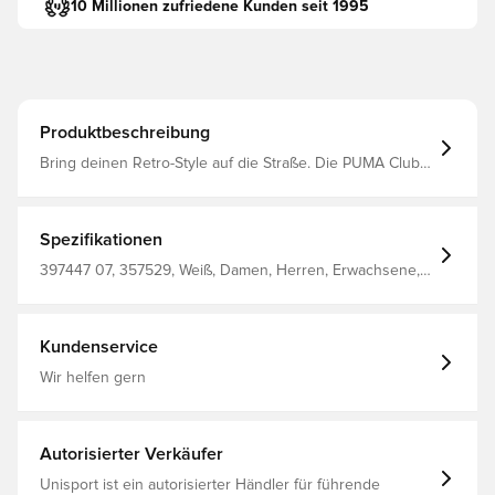
10 Millionen zufriedene Kunden seit 1995
Produktbeschreibung
Bring deinen Retro-Style auf die Straße. Die PUMA Club II
Era Sneakers vereinen Fußballtradition mit modernem
Design. Die hervorragende Dämpfung der SOFTFOAM+
Zwischensohle sorgt für Komfort beim Erobern der Stadt.
Beweg dich – Diese Sneakers möchten für Eindruck
Spezifikationen
sorgen. Regular Fit Overlay-Designdetails Schnürung
Gummilaufsohle Stark strukturierte Zwischensohle PUMA
397447 07, 357529, Weiß, Damen, Herren, Erwachsene,
Branding-Details Futter: 75,87 % Textil, 24,13 % Synthetik;
Leder, PUMA, Sneaker, 100% Mesh
Laufsohle 100 % Gummi; Obermaterial: 54,16 %
Rindsleder, 45,84 % Synthetik; Innensohle: 100 % Textil
Kundenservice
Wir helfen gern
Autorisierter Verkäufer
Unisport ist ein autorisierter Händler für führende