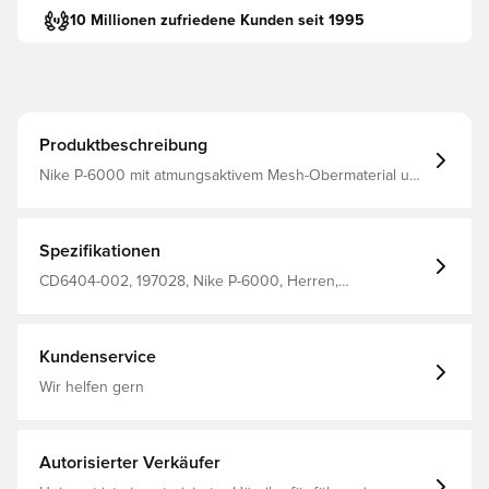
10 Millionen zufriedene Kunden seit 1995
Produktbeschreibung
Nike P-6000 mit atmungsaktivem Mesh-Obermaterial und
Kunstleder für einen schönen Look. Mittelsohle aus
weichem Schaumstoff für Dämpfung und Komfort.
Strapazierfähige Gummilaufsohle.
Spezifikationen
CD6404-002, 197028, Nike P-6000, Herren,
Erwachsene, Nike, Synthetik, Schwarz, Sneaker
Kundenservice
Wir helfen gern
Autorisierter Verkäufer