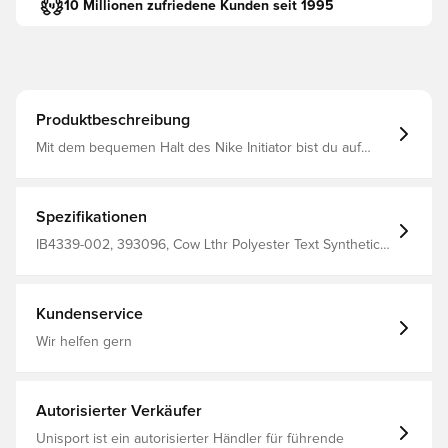
10 Millionen zufriedene Kunden seit 1995
Produktbeschreibung
Mit dem bequemen Halt des Nike Initiator bist du auf
allen Strecken gut aufgestellt. Er kombiniert ein
atmungsaktives Obermaterial mit weicher Dämpfung. So
kannst du voller selbstbewusster Energie in die Pedale
treten.
Spezifikationen
IB4339-002, 393096, Cow Lthr Polyester Text Synthetic
Leather, Erwachsene, Synthetik, Nike, Weiß, Damen,
Sneaker
Kundenservice
Wir helfen gern
Autorisierter Verkäufer
Unisport ist ein autorisierter Händler für führende