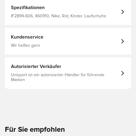
elastische Riemen gewährleisten eine sichere Passform.
Flexkerben in der Außensohle ermöglichen natürliche
Spezifikationen
Bewegungsabläufe, sodass Kinder schneller ihren
Rhythmus finden.
IF2894-606, 460910, Nike, Rot, Kinder, Laufschuhe
Kundenservice
Wir helfen gern
Autorisierter Verkäufer
Unisport ist ein autorisierter Händler für führende
Marken
Für Sie empfohlen