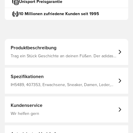
Unisport Preisgarantie
10 Millionen zufriedene Kunden seit 1995
Produktbeschreibung
Trag ein Stück Geschichte an deinen Füßen. Der adidas
Japan ist das Remake eines Sportschuhs von 1964, der
in einem Katalog für das große Sportevent damals in
Japan erschien. Er bleibt zwar dem minimalistischen Look
des Originals treu, punktet aber auch mit neuen Details
Spezifikationen
wie dem doppelt abgenähten T-förmigen Zehenbereich.
Reguläre Passform Schnürsenkel Obermaterial aus
IH5489, 407353, Erwachsene, Sneaker, Damen, Leder,
gewalktem und perforiertem Leder Textilfutter
Weiß, adidas Originals
Gummiaußensohle
Kundenservice
Wir helfen gern