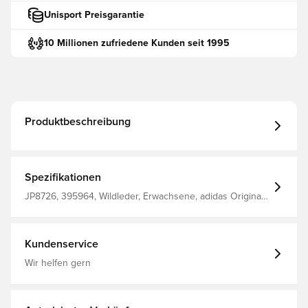
Unisport Preisgarantie
10 Millionen zufriedene Kunden seit 1995
Produktbeschreibung
Spezifikationen
JP8726, 395964, Wildleder, Erwachsene, adidas Originals
Spezial, Kontrolle, Halle (IC), Am besten, Ohne Socke,
Spezial, Damen, Herren, Sneaker, adidas Originals, Braun
Kundenservice
Wir helfen gern