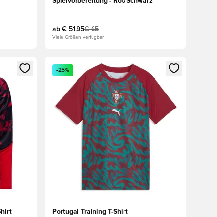
Spielvorbereitung - Rot/Schwarz
ab
€ 51,95
€ 65
Viele Größen verfügbar
den oder Registrieren als Mitglied
Öffnet ein Fenster zum Anmelden oder Registriere
-25%
hirt
Portugal Training T-Shirt