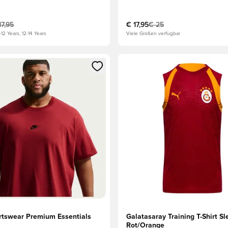
17,95
€ 17,95
€ 25
-12 Years, 12-14 Years
Viele Größen verfügbar
s Mitglied
n Fenster zum Anmelden oder Registrieren als Mitglied
Öffnet ein Fenster zum Anmel
rtswear Premium Essentials
Galatasaray Training T-Shirt Sl
Rot/Orange