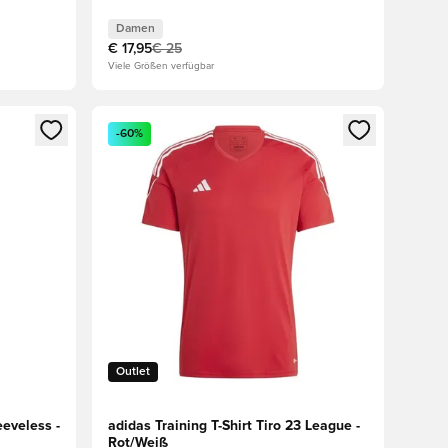
Damen
€ 17,95
€ 25
Viele Größen verfügbar
den oder Registrieren als Mitglied
Öffnet ein Fenster zum Anmelden oder Registriere
-60%
Outlet
eeveless -
adidas Training T-Shirt Tiro 23 League -
Rot/Weiß