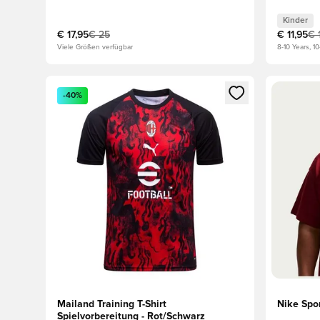
Kinder
€ 17,95
€ 25
€ 11,95
€ 
Viele Größen verfügbar
8-10 Years, 10
Öffnet ein Fenster zum Anmelden oder Registrieren al
Öffnet ei
-40%
Mailand Training T-Shirt
Nike Spo
Spielvorbereitung - Rot/Schwarz