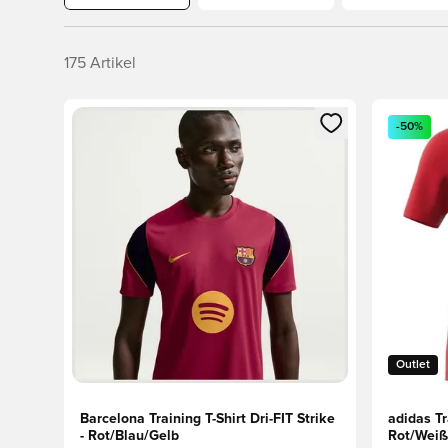
175
Artikel
Öffnet ein Fenster zum Anmelden oder Registrieren al
Öffnet ei
-50%
Outlet
Barcelona Training T-Shirt Dri-FIT Strike
adidas Tr
- Rot/Blau/Gelb
Rot/Weiß