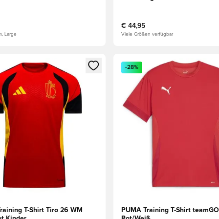
€ 44,95
m, Large
Viele Größen verfügbar
s Mitglied
n Fenster zum Anmelden oder Registrieren als Mitglied
Öffnet ein Fenster zum Anmel
-28%
raining T-Shirt Tiro 26 WM
PUMA Training T-Shirt teamGO
ot Kinder
Rot/Weiß