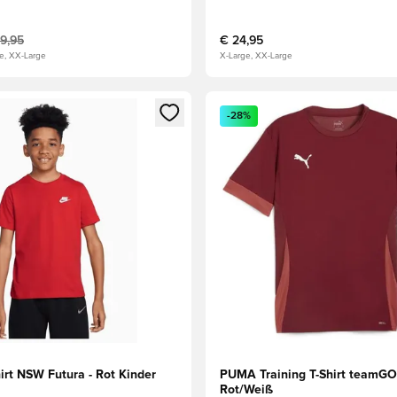
19,95
€ 24,95
ge, XX-Large
X-Large, XX-Large
s Mitglied
n Fenster zum Anmelden oder Registrieren als Mitglied
Öffnet ein Fenster zum Anmel
-28%
irt NSW Futura - Rot Kinder
PUMA Training T-Shirt teamGO
Rot/Weiß