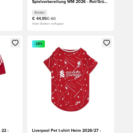
Spielvorbereitung WM 2026 - Rot/Grün
Kinder
Kinder
€ 44,95
€ 60
Viele Größen verfügbar
den oder Registrieren als Mitglied
Öffnet ein Fenster zum Anmelden oder Registriere
-28%
 22 -
Liverpool Pet t-shirt Heim 2026/27 -