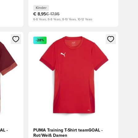
Kinder
€ 8,95
€ 17,95
6-8 Years, 6-8 Years, 8-10 Years, 10-12 Years
den oder Registrieren als Mitglied
Öffnet ein Fenster zum Anmelden oder Registriere
-28%
AL -
PUMA Training T-Shirt teamGOAL -
Rot/Weiß Damen