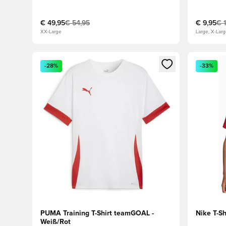
€ 49,95
€ 54,95
€ 9,95
€ 
XX-Large
Large, X-Lar
Öffnet ein Fenster zum Anmelden oder Registrieren al
Öffnet ei
-28%
-33%
PUMA Training T-Shirt teamGOAL -
Nike T-Sh
Weiß/Rot