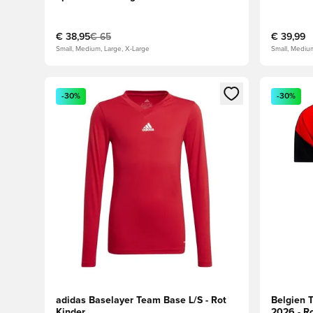
€ 38,95
€ 65
€ 39,99
Small, Medium, Large, X-Large
Small, Mediu
Öffnet ein Fenster zum Anmelden oder Registrieren al
Öffnet ei
-30%
-30%
adidas Baselayer Team Base L/S - Rot
Belgien T
Kinder
2026 - R