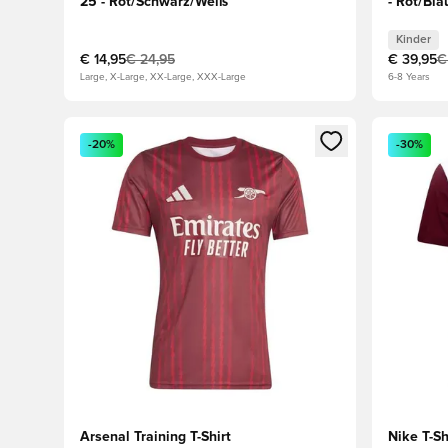
25 - Rot/Schwarz/Weiß
- Rot/Bla
Kinder
€ 14,95
€ 24,95
€ 39,95
€
Large, X-Large, XX-Large, XXX-Large
6-8 Years
Öffnet ein Fenster zum Anmelden oder Registrieren al
Öffnet ei
-20%
-30%
Arsenal Training T-Shirt
Nike T-Sh