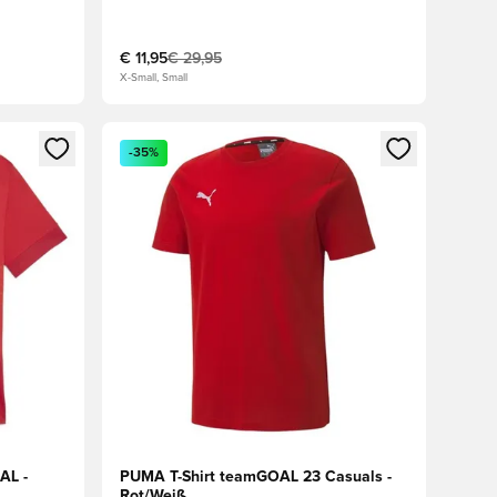
€ 11,95
€ 29,95
X-Small, Small
den oder Registrieren als Mitglied
Öffnet ein Fenster zum Anmelden oder Registriere
-35%
AL -
PUMA T-Shirt teamGOAL 23 Casuals -
Rot/Weiß