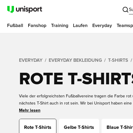
S
Fußball
Fanshop
Training
Laufen
Everyday
Teamsp
EVERYDAY
EVERYDAY BEKLEIDUNG
T-SHIRTS
ROTE T-SHIRT
Viele der erfolgreichsten Fußballvereine tragen die Farbe ro
nächstes T-Shirt auch in rot sein. Wir bei Unisport haben eine 
den Fußball, Trainings T-shirts oder Lifestyle T-Shirts. Hole di
Mehr lesen
oder ein rotes T-Shirt für Kinder. Kleide dich in der gleichen 
Vereine und kaufe ein rotes T-Shirt bei Unisport.
Rote T-Shirts
Gelbe T-Shirts
Blaue T-Shir