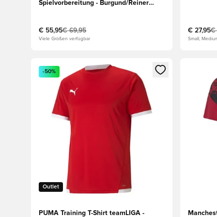
Spielvorbereitung - Burgund/Reiner
Rubin
€ 55,95
€ 69,95
€ 27,95
€
Viele Größen verfügbar
Small, Mediu
Öffnet ein Fenster zum Anmelden oder Registrieren al
Öffnet ei
-50%
Outlet
PUMA Training T-Shirt teamLIGA -
Mancheste