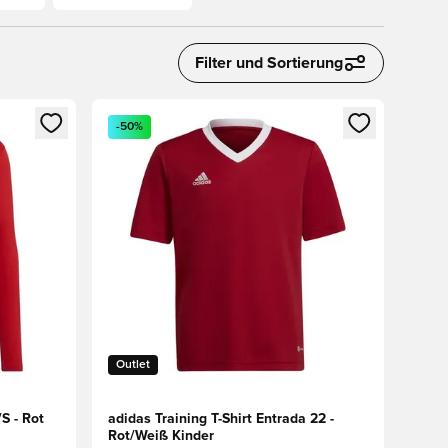
Filter und Sortierung
den oder Registrieren als Mitglied
Öffnet ein Fenster zum Anmelden oder Registriere
-50%
Outlet
S - Rot
adidas Training T-Shirt Entrada 22 -
Rot/Weiß Kinder