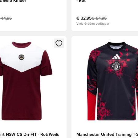
u/Gelb Kinder
- Rot
 44,95
€ 32,95
€ 54,95
Viele Größen verfügbar
s Mitglied
n Fenster zum Anmelden oder Registrieren als Mitglied
Öffnet ein Fenster zum Anmel
irt NSW CS Dri-FIT - Rot/Weiß
Manchester United Training T-S