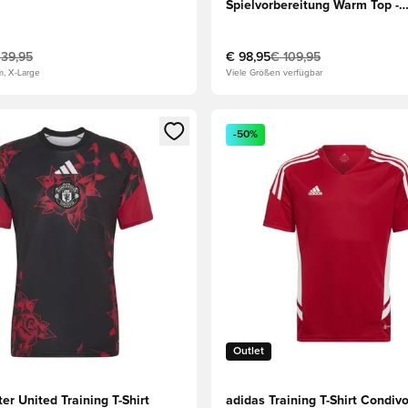
Spielvorbereitung Warm Top -
rot/Schwarz
 39,95
€ 98,95
€ 109,95
m, X-Large
Viele Größen verfügbar
s Mitglied
n Fenster zum Anmelden oder Registrieren als Mitglied
Öffnet ein Fenster zum Anmel
-50%
Outlet
r United Training T-Shirt
adidas Training T-Shirt Condivo