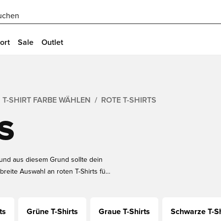
uchen
ort
Sale
Outlet
T-SHIRT FARBE WÄHLEN
ROTE T-SHIRTS
S
t und aus diesem Grund sollte dein
breite Auswahl an roten T-Shirts für
r ein rotes T-Shirts für Herren, Damen
roten Farbe wie die erfolgreichsten
ts
Grüne T-Shirts
Graue T-Shirts
Schwarze T-Sh