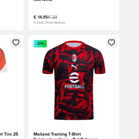
€ 14,95
€ 23
X-Small, Small, Medium
den oder Registrieren als Mitglied
Öffnet ein Fenster zum Anmelden oder Registriere
-20%
t Tiro 25
Mailand Training T-Shirt