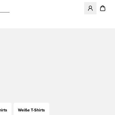
Öffnet ein Fenst
irts
Weiße T-Shirts