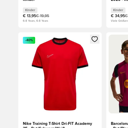
Kinder
Kinder
€ 13,95
€ 19,95
€ 34,95
€
6-8 Years, 6-8 Years
Viele Größen
Öffnet ein Fenster zum Anmelden oder Registrieren al
Öffnet ei
-40%
Nike Training T-Shirt Dri-FIT Academy
Barcelona