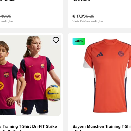
 49,95
€ 17,95
€ 25
 verfügbar
Viele Größen verfügbar
s Mitglied
n Fenster zum Anmelden oder Registrieren als Mitglied
Öffnet ein Fenster zum Anmel
-40%
 Training T-Shirt Dri-FIT Strike
Bayern München Training T-Shir