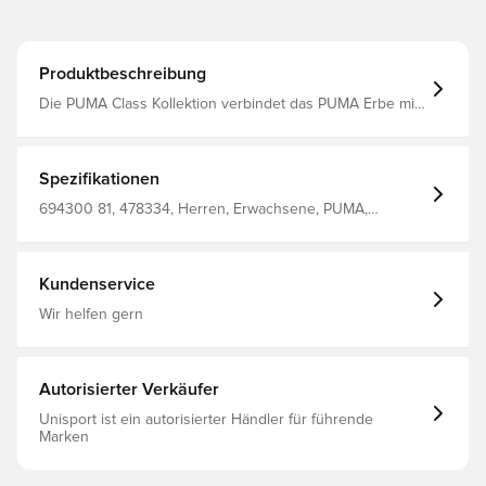
Produktbeschreibung
Die PUMA Class Kollektion verbindet das PUMA Erbe mit
einer modernen Interpretation von College-Sport und
Americana-Ästhetik. Diese Jogginghose hat ein
Jacquardgewebe und grafische Details für einen
klassischen Look. Ein Kordelzug an der Taille ermöglicht
Spezifikationen
eine individuelle Anpassung. Entworfen für: Lifestyle by
PUMA Passform: Regulär Länge: Regulär Geschlossene
694300 81, 478334, Herren, Erwachsene, PUMA,
Säume Hauptmaterial: Doubleface-Jacquard Gerippter
Jogginghose, Braun
Bund mit Kordelzug und Metallenden außen Bundhöhe:
Mittel Taschen: Seitentasche Elastische Bündchen
Kundenservice
Wir helfen gern
Autorisierter Verkäufer
Unisport ist ein autorisierter Händler für führende
Marken