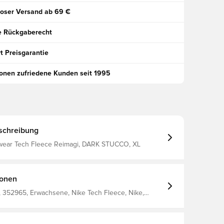
oser Versand ab 69 €
e Rückgaberecht
t Preisgarantie
ionen zufriedene Kunden seit 1995
schreibung
wear Tech Fleece Reimagi, DARK STUCCO, XL
ionen
 352965, Erwachsene, Nike Tech Fleece, Nike,
inghose, Lang, This Product Is Made With At Least
als, Using A Blend Of Both
yester And Organic Cotton Fibers. The Blend Is At