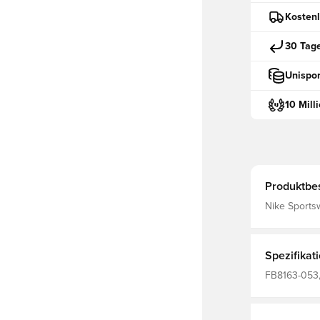
Kostenl
30 Tag
Unispor
10 Mill
Produktbe
Nike Sports
Spezifikat
FB8163-053,
Herren, Jogg
50% Sustainable Materi
Recycled Pol