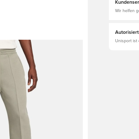
Least 10% R
Kundenser
Fibers., Gra
Wir helfen g
Autorisier
Unisport ist