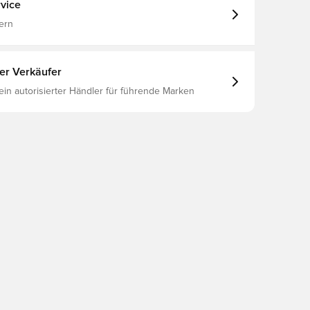
ecycled Fibers Or At Least 10% Organic Cotton
vice
u
ern
ter Verkäufer
 ein autorisierter Händler für führende Marken