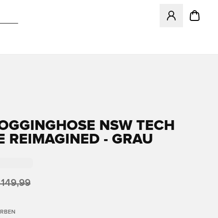
Öffnet ein Fenst
JOGGINGHOSE NSW TECH
E REIMAGINED - GRAU
 149,99
ARBEN