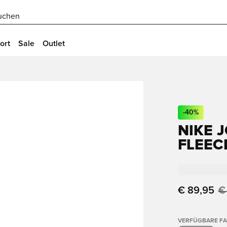
uchen
ort
Sale
Outlet
-
40
%
NIKE 
FLEEC
€ 89,95
€
VERFÜGBARE F