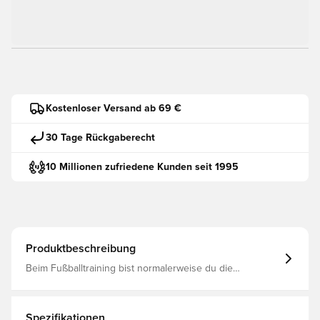
Kostenloser Versand ab 69 €
30 Tage Rückgaberecht
10 Millionen zufriedene Kunden seit 1995
Produktbeschreibung
Beim Fußballtraining bist normalerweise du die
Naturgewalt. Aber wenn der Wind zunimmt, ist der adidas
Tiro 21 Windbreaker genau das Richtige für dich. Die
feuchtigkeitsabsorbierende AEROREADY Technologie
und das Mesh-Futter halten dich angenehm trocken.
Spezifikationen