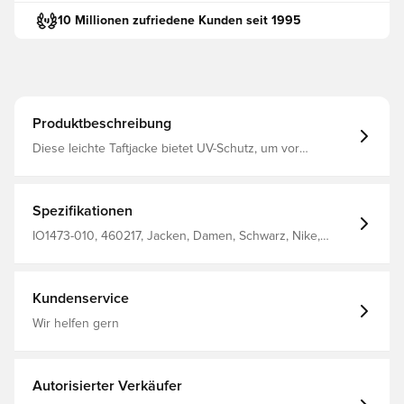
10 Millionen zufriedene Kunden seit 1995
Produktbeschreibung
Diese leichte Taftjacke bietet UV-Schutz, um vor
Sonnenstrahlen zu schützen. Die extra weite Passform
reicht bis zur Hüfte und sorgt für einen kastenförmigen
Look. Speziell geformte Raglanärmel sorgen für einen
sportlichen Stil.
Spezifikationen
IO1473-010, 460217, Jacken, Damen, Schwarz, Nike,
Erwachsene
Kundenservice
Wir helfen gern
Autorisierter Verkäufer