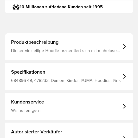
10 Millionen zufriedene Kunden seit 1995
Produktbeschreibung
Dieser vielseitige Hoodie präsentiert sich mit müheloser
Coolness. Mit dem PUMA No. 1 Logo, einer verstellbaren
Kapuze und einer praktischen Kängurutasche ist er
perfekt für deinen dynamischen Lifestyle. Zeig deinen
PUMA Stolz und gehe jedes Abenteuer mit
Spezifikationen
Selbstvertrauen an. Regular Fit Fleecematerial Reguläre
Länge Kapuze Lange Ärmel Kängurutasche PUMA
684896 49, 478233, Damen, Kinder, PUMA, Hoodies, Pink
Teenager: Empfohlen für ältere Kinder und Teenager
zwischen 8 und 16 Jahren
Kundenservice
Wir helfen gern
Autorisierter Verkäufer