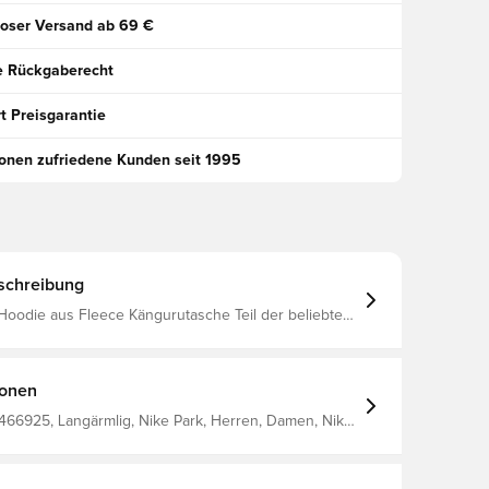
oser Versand ab 69 €
e Rückgaberecht
t Preisgarantie
ionen zufriedene Kunden seit 1995
schreibung
Hoodie aus Fleece Kängurutasche Teil der beliebten
ektion
ionen
466925, Langärmlig, Nike Park, Herren, Damen, Nike,
% Cotton 20% Polyester, Kinder, Ohne Socke,