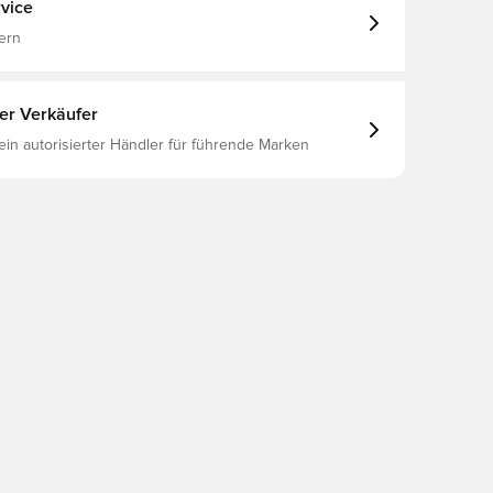
vice
ern
ter Verkäufer
 ein autorisierter Händler für führende Marken