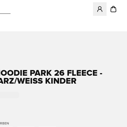
Öffnet ein Fenst
HOODIE PARK 26 FLEECE -
RZ/WEISS KINDER
ARBEN