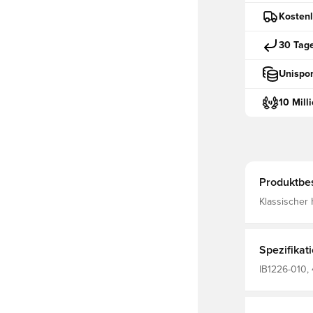
Kostenl
30 Tag
Unispor
10 Mill
Produktbe
Klassischer 
Park 26 Koll
Spezifikat
IB1226-010, 
Hoodies, 80
Schwarz