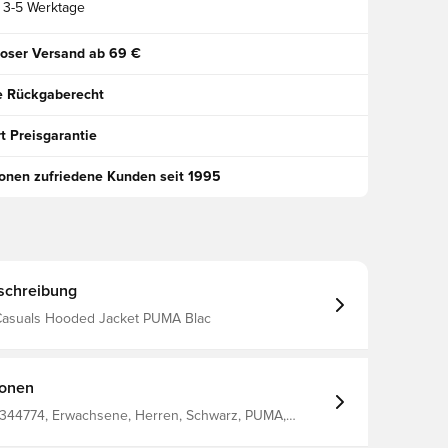
3-5 Werktage
oser Versand ab 69 €
e Rückgaberecht
t Preisgarantie
ionen zufriedene Kunden seit 1995
schreibung
asuals Hooded Jacket PUMA Blac
ionen
344774, Erwachsene, Herren, Schwarz, PUMA,
Hoodies, %78 Bci.Cott. %22 Recy.Cott. Mens' Hoody