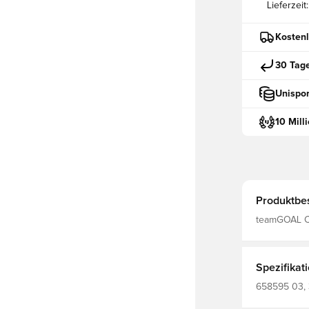
Lieferzeit:
Kostenl
30 Tag
Unispor
10 Mill
Produktbe
teamGOAL C
Spezifikat
658595 03, 
Langärmlig, 