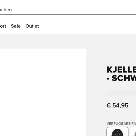
uchen
ort
Sale
Outlet
KJELL
- SCH
€ 54,95
VERFÜGBARE F