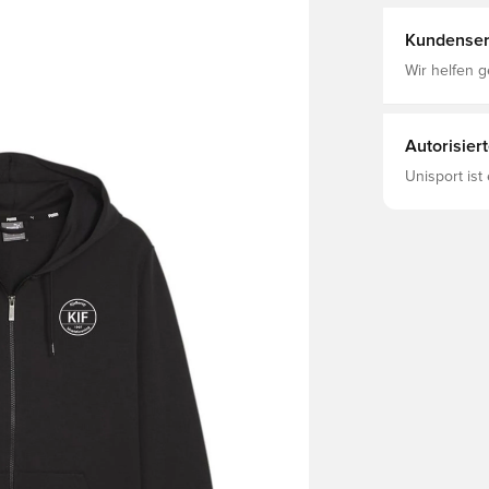
Jacket
Kundenser
Wir helfen g
Autorisier
Unisport ist