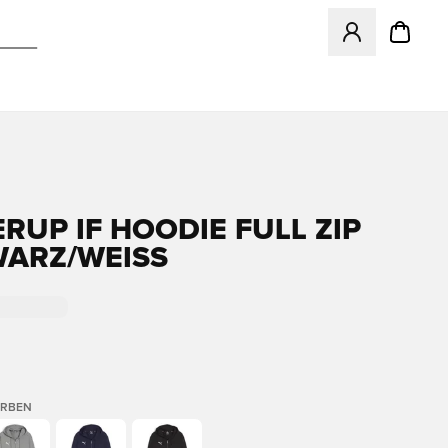
Öffnet ein Fenst
ERUP IF HOODIE FULL ZIP
WARZ/WEISS
ARBEN