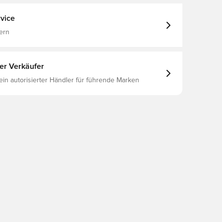
vice
ern
ter Verkäufer
 ein autorisierter Händler für führende Marken