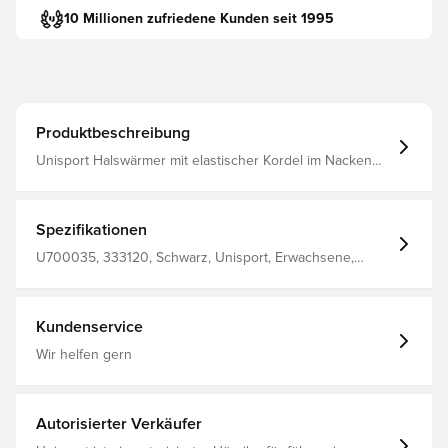
10 Millionen zufriedene Kunden seit 1995
Produktbeschreibung
Unisport Halswärmer mit elastischer Kordel im Nacken
für eine optimale Passform Entworfen mit Unisport-Logo
auf der Vorderseite Hergestellt aus 100 % Polyester.
Spezifikationen
U700035, 333120, Schwarz, Unisport, Erwachsene,
Damen, Herren, Halswärmer
Kundenservice
Wir helfen gern
Autorisierter Verkäufer