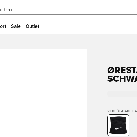
uchen
ort
Sale
Outlet
ØREST
SCHW
VERFÜGBARE F