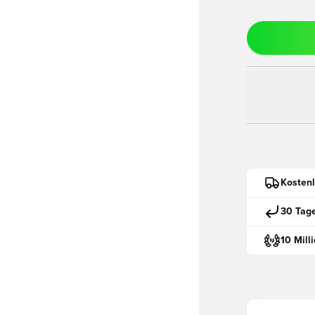
Kostenl
30 Tag
10 Mill