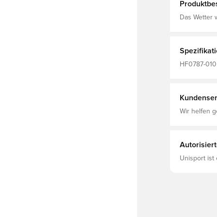
Produktbe
Das Wetter w
schweißable
hält Die Nik
Haut weg un
du trocken 
Spezifikat
deinem Gesic
Polyester 12
HF0787-010,
Damen, Herre
Made With A
Kundenser
Wir helfen g
Autorisier
Unisport ist