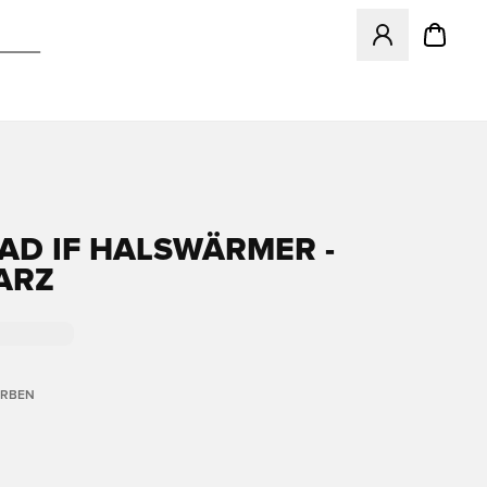
Öffnet ein Fenst
AD IF HALSWÄRMER -
ARZ
ARBEN