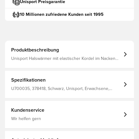
Unisport Preisgarantie
10 Millionen zufriedene Kunden seit 1995
Produktbeschreibung
Unisport Halswärmer mit elastischer Kordel im Nacken
für eine optimale Passform Entworfen mit Unisport-Logo
auf der Vorderseite Hergestellt aus 100 % Polyester.
Spezifikationen
U700035, 378418, Schwarz, Unisport, Erwachsene,
Damen, Herren, Halswärmer
Kundenservice
Wir helfen gern