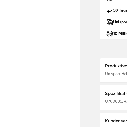
30 Tag
Unispor
10 Mill
Produktbe
Unisport Hal
optimale Pa
Spezifikat
U700035, 42
Herren, Hal
Kundenser