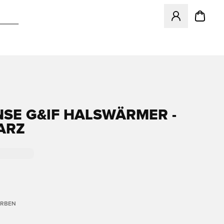
Öffnet ein Fenst
SE G&IF HALSWÄRMER -
ARZ
ARBEN