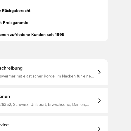
e Rückgaberecht
t Preisgarantie
ionen zufriedene Kunden seit 1995
schreibung
swärmer mit elastischer Kordel im Nacken für eine
ssform Entworfen mit Unisport-Logo auf der
Vorderseite Hergestellt aus 100 % Polyester.
ionen
6352, Schwarz, Unisport, Erwachsene, Damen,
swärmer
vice