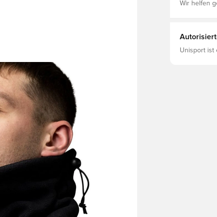
Wir helfen g
Autorisier
Unisport ist