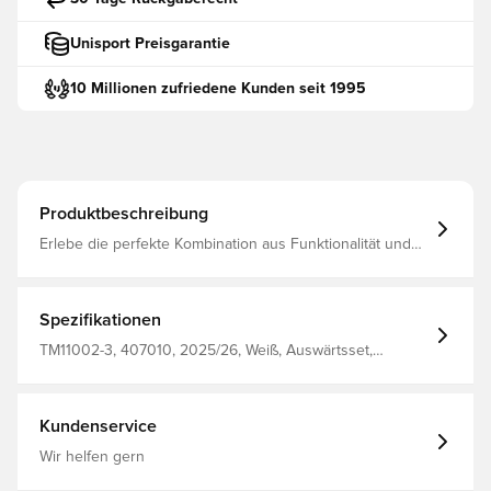
Unisport Preisgarantie
10 Millionen zufriedene Kunden seit 1995
Produktbeschreibung
Erlebe die perfekte Kombination aus Funktionalität und
Mode mit diesem Hochleistungs-Fußballshirt
Professionell gefertigt für optimale Atmungsaktivität
Dieses Shirt hält dich kühl und bequem, egal ob du den
Platz dominierst oder von der Tribüne aus jubelst.
Spezifikationen
Reguläre Passform Hergestellt aus 100% Polyester
TM11002-3, 407010, 2025/26, Weiß, Auswärtsset,
Erwachsene, Castore, Herren, Fußballtrikots, Fantrikots,
Kurzärmlig
Kundenservice
Wir helfen gern