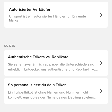
Autorisierter Verkäufer
Unisport ist ein autorisierter Händler für führende
Marken
GUIDES
Authentische Trikots vs. Replikate
Sie sehen zwar ähnlich aus, aber die Unterschiede sind
erheblich. Entdecke, was authentische und Replika-Trikots
voneinander unterscheidet und welches das Richtige für
dich ist.
So personalisierst du dein Trikot
Ein Fußballtrikot ist ohne Namen und Nummer nicht
komplett, egal ob es der Name deines Lieblingsspielers
oder dein eigener ist. So funktioniert es: