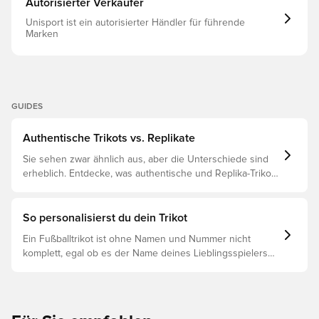
Autorisierter Verkäufer
Unisport ist ein autorisierter Händler für führende
Marken
GUIDES
Authentische Trikots vs. Replikate
Sie sehen zwar ähnlich aus, aber die Unterschiede sind
erheblich. Entdecke, was authentische und Replika-Trikots
voneinander unterscheidet und welches das Richtige für
dich ist.
So personalisierst du dein Trikot
Ein Fußballtrikot ist ohne Namen und Nummer nicht
komplett, egal ob es der Name deines Lieblingsspielers
oder dein eigener ist. So funktioniert es: