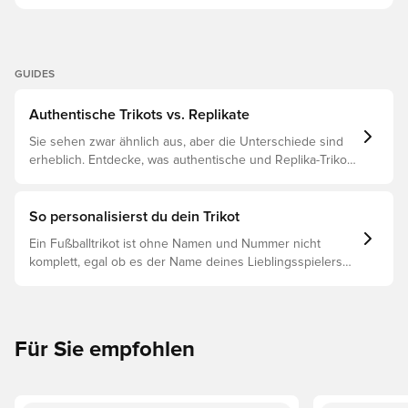
GUIDES
Authentische Trikots vs. Replikate
Sie sehen zwar ähnlich aus, aber die Unterschiede sind
erheblich. Entdecke, was authentische und Replika-Trikots
voneinander unterscheidet und welches das Richtige für
dich ist.
So personalisierst du dein Trikot
Ein Fußballtrikot ist ohne Namen und Nummer nicht
komplett, egal ob es der Name deines Lieblingsspielers
oder dein eigener ist. So funktioniert es:
Für Sie empfohlen