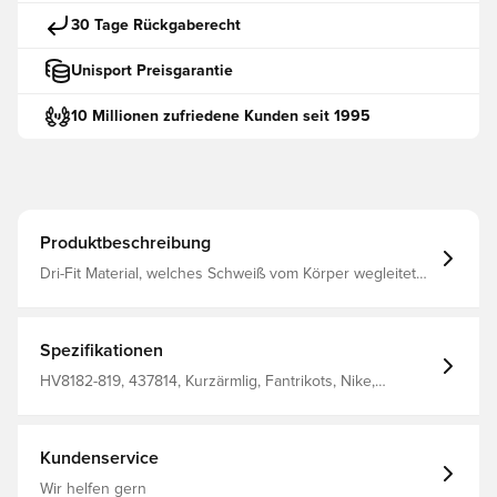
30 Tage Rückgaberecht
Unisport Preisgarantie
10 Millionen zufriedene Kunden seit 1995
Produktbeschreibung
Dri-Fit Material, welches Schweiß vom Körper wegleitet
und dich trocken und bequem hält Mesh Paneele am
Rücken sorgen für eine gute Atmungsaktivität Normale
Passform Aus 100 % Polyester
Spezifikationen
HV8182-819, 437814, Kurzärmlig, Fantrikots, Nike,
Fußballtrikots, This Product Is Made With 100% Recycled
Polyester Fibers, Orange, Kinder, Herren, Damen
Kundenservice
Wir helfen gern