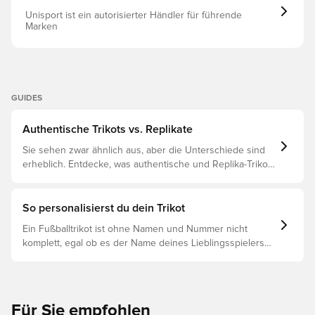
Unisport ist ein autorisierter Händler für führende
Marken
GUIDES
Authentische Trikots vs. Replikate
Sie sehen zwar ähnlich aus, aber die Unterschiede sind
erheblich. Entdecke, was authentische und Replika-Trikots
voneinander unterscheidet und welches das Richtige für
dich ist.
So personalisierst du dein Trikot
Ein Fußballtrikot ist ohne Namen und Nummer nicht
komplett, egal ob es der Name deines Lieblingsspielers
oder dein eigener ist. So funktioniert es:
Für Sie empfohlen