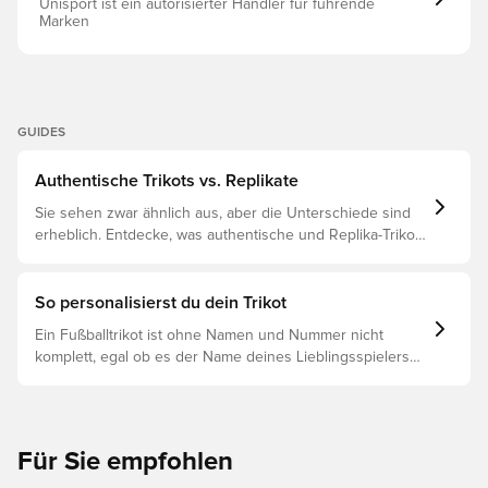
Unisport ist ein autorisierter Händler für führende
Marken
GUIDES
Authentische Trikots vs. Replikate
Sie sehen zwar ähnlich aus, aber die Unterschiede sind
erheblich. Entdecke, was authentische und Replika-Trikots
voneinander unterscheidet und welches das Richtige für
dich ist.
So personalisierst du dein Trikot
Ein Fußballtrikot ist ohne Namen und Nummer nicht
komplett, egal ob es der Name deines Lieblingsspielers
oder dein eigener ist. So funktioniert es:
Für Sie empfohlen