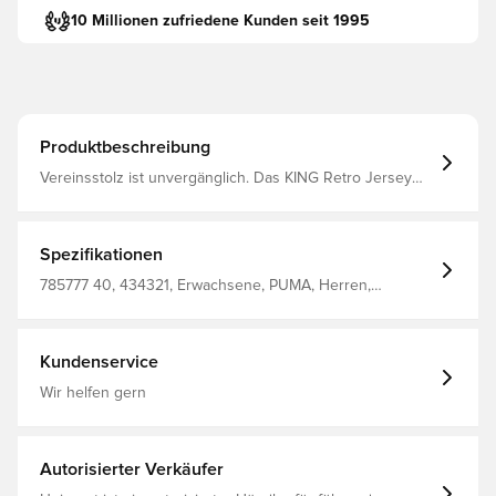
10 Millionen zufriedene Kunden seit 1995
Produktbeschreibung
Vereinsstolz ist unvergänglich. Das KING Retro Jersey
vereint klassischen Stil und modernen Komfort mit
weichem Material, einem markanten Frontprint und dem
unverwechselbaren Vereinswappen Trage es an
Spieltagen oder in der Stadt. Dein Team, deine
Spezifikationen
Geschichte, dein Style Entspannte Passform Hergestellt
aus 100 % recyceltem Material (ausgenommen Besätze
785777 40, 434321, Erwachsene, PUMA, Herren,
und Verzierungen).
Fußballtrikots, Kurzärmlig, Weiß
Kundenservice
Wir helfen gern
Autorisierter Verkäufer