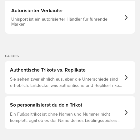
Gleiches Design, das die Spieler tragen CLIMACOOL-
Technologie Schmale Passform Hergestellt aus 100 %
Autorisierter Verkäufer
recyceltem Polyester.
Unisport ist ein autorisierter Händler für führende
Marken
GUIDES
Authentische Trikots vs. Replikate
Sie sehen zwar ähnlich aus, aber die Unterschiede sind
erheblich. Entdecke, was authentische und Replika-Trikots
voneinander unterscheidet und welches das Richtige für
dich ist.
So personalisierst du dein Trikot
Ein Fußballtrikot ist ohne Namen und Nummer nicht
komplett, egal ob es der Name deines Lieblingsspielers
oder dein eigener ist. So funktioniert es: