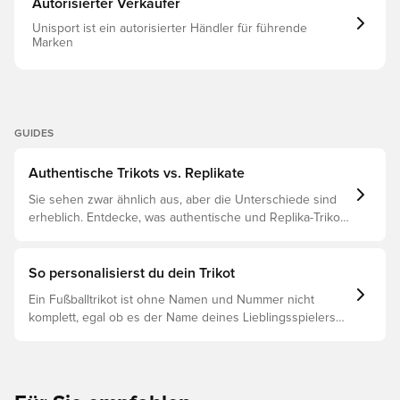
Autorisierter Verkäufer
Unisport ist ein autorisierter Händler für führende
Marken
GUIDES
Authentische Trikots vs. Replikate
Sie sehen zwar ähnlich aus, aber die Unterschiede sind
erheblich. Entdecke, was authentische und Replika-Trikots
voneinander unterscheidet und welches das Richtige für
dich ist.
So personalisierst du dein Trikot
Ein Fußballtrikot ist ohne Namen und Nummer nicht
komplett, egal ob es der Name deines Lieblingsspielers
oder dein eigener ist. So funktioniert es: