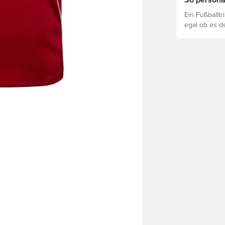
So personal
Ein Fußballt
egal ob es d
ist. So funkti