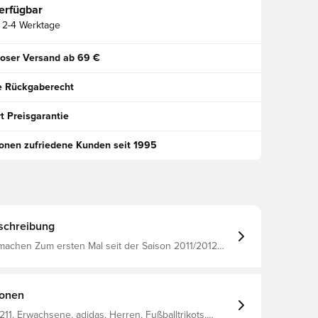
erfügbar
2-4 Werktage
oser Versand ab 69 €
e Rückgaberecht
t Preisgarantie
ionen zufriedene Kunden seit 1995
schreibung
machen Zum ersten Mal seit der Saison 2011/2012
FC Liverpool und adidas gemeinsam auf das Spielfeld
 himmlische Kombination. Ja! 13 lange Jahre, das
ndlich ein Ende. Liverbird und die Three Stripes
er zusammen, um neue Erinnerungen für alte und
ionen
 ganzen Welt zu schaffen. Liverpool F.C. und
 eine reiche Geschichte, die bis 1985 zurückreicht.
11, Erwachsene, adidas, Herren, Fußballtrikots,