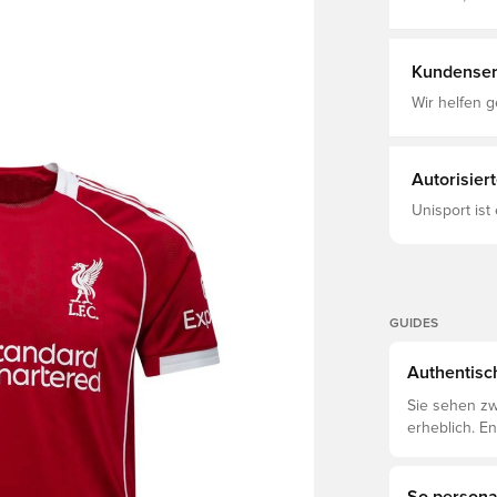
Um die Rück
Heimset, Kur
markieren, i
Streifen keh
und Liverbir
Kundenser
funktioniert
Wir helfen g
Autorisier
Unisport ist
GUIDES
Authentisch
Sie sehen zw
erheblich. E
voneinander 