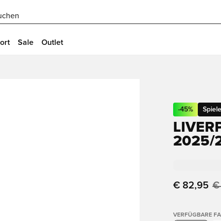
uchen
ort
Sale
Outlet
-
45
%
Spiele
LIVER
2025/
€ 82,95
€
VERFÜGBARE F