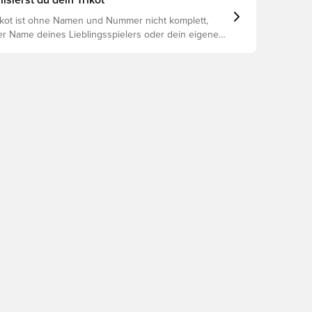
isierst du dein Trikot
rikot ist ohne Namen und Nummer nicht komplett,
er Name deines Lieblingsspielers oder dein eigener
oniert es: