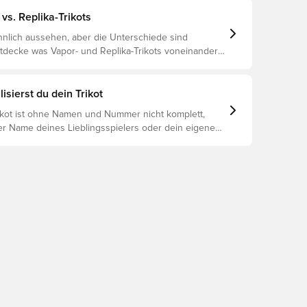
vs. Replika-Trikots
nlich aussehen, aber die Unterschiede sind
ntdecke was Vapor- und Replika-Trikots voneinander
 und welches das richtige für dich ist.
isierst du dein Trikot
rikot ist ohne Namen und Nummer nicht komplett,
er Name deines Lieblingsspielers oder dein eigener
oniert es: