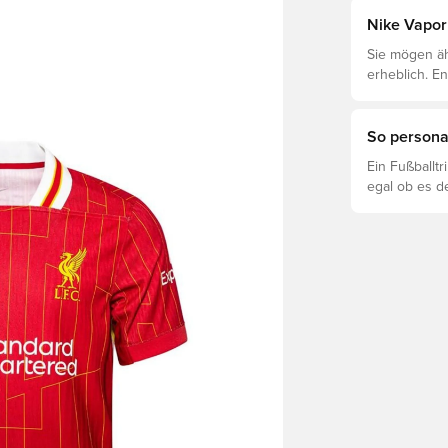
Nike Vapor 
Sie mögen äh
erheblich. E
unterscheidet
So personal
Ein Fußballt
egal ob es d
ist. So funkti