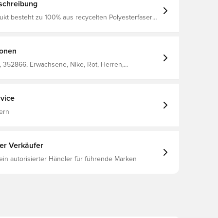
schreibung
ukt besteht zu 100% aus recycelten Polyesterfasern
FADV JSY SS MATCH HM, GYM
/CHROME YELLOW, XS
ionen
 352866, Erwachsene, Nike, Rot, Herren,
s, Heimset, Kurzärmlig, Spielertrikots, This Product Is
00% Recycled Polyester Fibers, 2024/25
vice
ern
ter Verkäufer
 ein autorisierter Händler für führende Marken