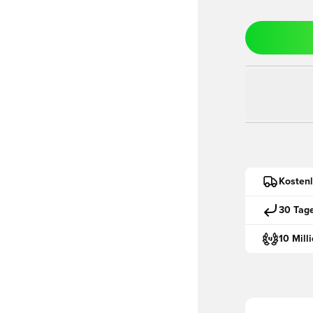
Kostenl
30 Tag
10 Mill