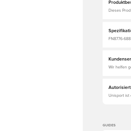
Produktbe
Dieses Prod
LFC M NK D
RED/WHITE
Spezifikat
FN8776-688,
Fußballtrikot
Made With 1
Kundenser
Wir helfen g
Autorisier
Unisport ist
GUIDES