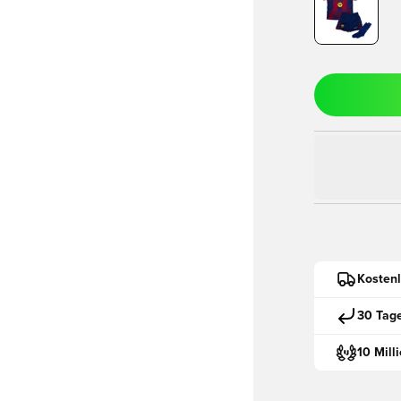
Kostenl
30 Tag
10 Mill