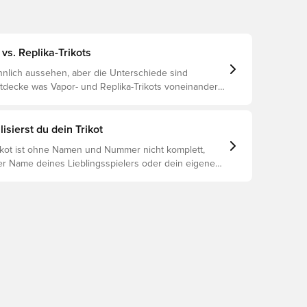
vs. Replika-Trikots
nlich aussehen, aber die Unterschiede sind
ntdecke was Vapor- und Replika-Trikots voneinander
 und welches das richtige für dich ist.
isierst du dein Trikot
rikot ist ohne Namen und Nummer nicht komplett,
er Name deines Lieblingsspielers oder dein eigener
oniert es: