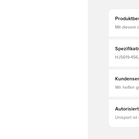
Produktbe
Mit diesem d
komplett von
der Profis i
passenden S
schweißablei
Spezifikat
Tragekomfor
HJ5619-456,
Fantrikots, H
Made With 1
Kundenser
Wir helfen g
Autorisier
Unisport ist