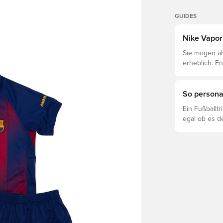
GUIDES
Nike Vapor 
Sie mögen äh
erheblich. E
unterscheidet
So personal
Ein Fußballt
egal ob es d
ist. So funkti