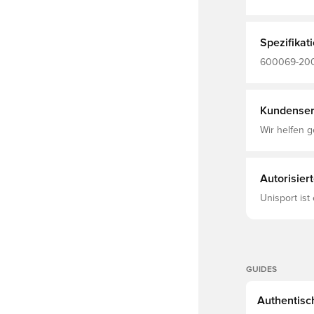
Spezifikat
600069-200, 
Schwarz, Se
Kundenser
Wir helfen g
Autorisier
Unisport ist
GUIDES
Authentisch