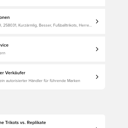
ionen
258031, Kurzärmlig, Besser, Fußballtrikots, Herren,
lect, Erwachsene
vice
ern
ter Verkäufer
 ein autorisierter Händler für führende Marken
e Trikots vs. Replikate