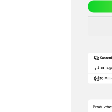
Kostenl
30 Tag
10 Mill
Produktbe