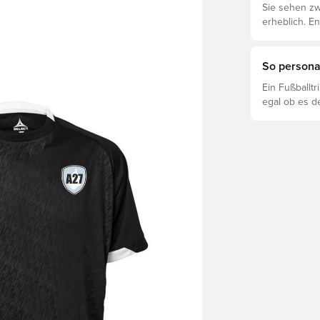
Sie sehen zw
erheblich. E
voneinander 
So personal
Ein Fußballt
egal ob es d
ist. So funkti