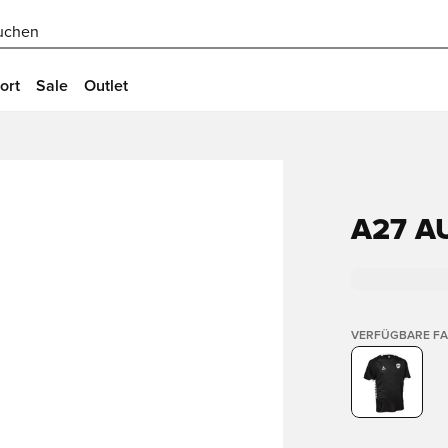
uchen
ort
Sale
Outlet
A27 A
VERFÜGBARE F