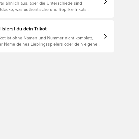
ar ähnlich aus, aber die Unterschiede sind
ntdecke, was authentische und Replika-Trikots
unterscheidet und welches das Richtige für dich ist.
isierst du dein Trikot
rikot ist ohne Namen und Nummer nicht komplett,
er Name deines Lieblingsspielers oder dein eigener
oniert es: