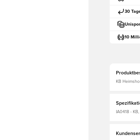
30 Tag
Unispor
10 Mill
Produktbe
KB Heimshor
Spezifikat
IA0418 - KB,
Erwachsene
Kundenser