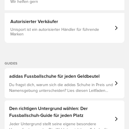
Kragen für überragenden Komfort, Stabilität, Verriegelung
Wir helfen gern
und schnellen Zugriff auf die Innenseite des Stiefels
Besteht zu mindestens 20% aus recyceltem Material, was
ein weiterer Schritt in eine grünere Zukunft ist Das
ikonische Predator-Element, die gefaltete Zunge, wird
Autorisierter Verkäufer
verwendet, um eine glatte, markante Oberfläche zu
erzeugen. Fortschrittliche Außensohle für optimale
Unisport ist ein autorisierter Händler für führende
Traktion FG-Knospen für Naturrasenwege.
Marken
GUIDES
adidas Fussballschuhe für jeden Geldbeutel
Du fragst dich, warum sich die adidas Schuhe in Preis und
Namensgebung unterscheiden? Lies diesen Leitfaden
und verstehe den Unterschied zwischen Elite, Pro,
League und Club.
Den richtigen Untergrund wählen: Der
Fussballschuh-Guide für jeden Platz
Jeder Untergrund stellt seine eigene besondere