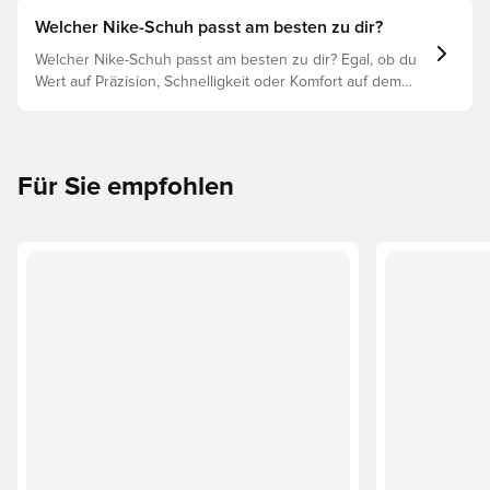
optimaler Leistung, Verletzungsprophylaxe und
Langlebigkeit des Schuhs. Lies weiter, um
Welcher Nike-Schuh passt am besten zu dir?
herauszufinden, welche Schuhe die beste Wahl für die
Welcher Nike-Schuh passt am besten zu dir? Egal, ob du
verschiedenen Untergründe sind.
Wert auf Präzision, Schnelligkeit oder Komfort auf dem
Spielfeld legst, es gibt einen Nike-Schuh für dich.
Erforsche den Phantom, Mercurial und Tiempo und ihre
Eigenschaften, um deine perfekte Passform zu finden.
Für Sie empfohlen