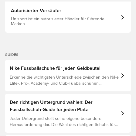
Autorisierter Verkäufer
Unisport ist ein autorisierter Händler für führende
Marken
GUIDES
Nike Fussballschuhe für jeden Geldbeutel
Erkenne die wichtigsten Unterschiede zwischen den Nike
Elite-, Pro-, Academy- und Club-Fußballschuhen,
basierend auf ihren Eigenschaften, dem Spieler und der
Preisklasse.
Den richtigen Untergrund wählen: Der
Fussballschuh-Guide für jeden Platz
Jeder Untergrund stellt seine eigene besondere
Herausforderung dar. Die Wahl des richtigen Schuhs für
den jeweiligen Untergrund ist daher der Schlüssel zu