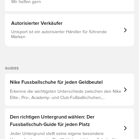
Komfort unter allen Bedingungen Konische Stollen
Wir helfen gern
sorgen für optimale Traktion und erhöhen gleichzeitig
den Komfort und die Haltbarkeit Auffällige, umklappbare
Zunge für ablenkungsfreies Spielen im traditionellen Stil
Mit einem klassischen adaptiven Schnürsystem Das ist
Autorisierter Verkäufer
ein Fußballschuh mit FG-Stollen für den Einsatz auf
Naturrasenplätzen. Hinweis: Nike gibt an, dass die Farbe
Unisport ist ein autorisierter Händler für führende
der Außensohle bei Gebrauch verblassen kann.
Marken
GUIDES
Nike Fussballschuhe für jeden Geldbeutel
Erkenne die wichtigsten Unterschiede zwischen den Nike
Elite-, Pro-, Academy- und Club-Fußballschuhen,
basierend auf ihren Eigenschaften, dem Spieler und der
Preisklasse.
Den richtigen Untergrund wählen: Der
Fussballschuh-Guide für jeden Platz
Jeder Untergrund stellt seine eigene besondere