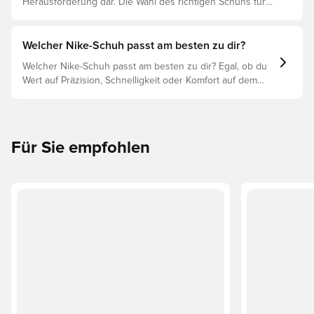
Herausforderung dar. Die Wahl des richtigen Schuhs für
den jeweiligen Untergrund ist daher der Schlüssel zu
optimaler Leistung, Verletzungsprophylaxe und
Langlebigkeit des Schuhs. Lies weiter, um
Welcher Nike-Schuh passt am besten zu dir?
herauszufinden, welche Schuhe die beste Wahl für die
Welcher Nike-Schuh passt am besten zu dir? Egal, ob du
verschiedenen Untergründe sind.
Wert auf Präzision, Schnelligkeit oder Komfort auf dem
Spielfeld legst, es gibt einen Nike-Schuh für dich.
Erforsche den Phantom, Mercurial und Tiempo und ihre
Eigenschaften, um deine perfekte Passform zu finden.
Für Sie empfohlen