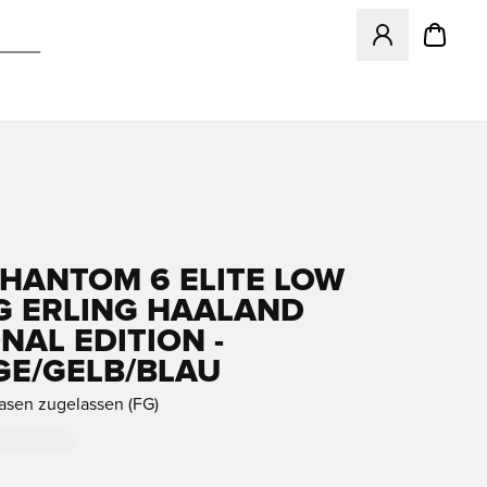
Öffnet ein Fenst
PHANTOM 6 ELITE LOW
G ERLING HAALAND
NAL EDITION -
E/GELB/BLAU
rasen zugelassen (FG)