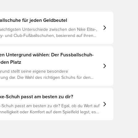
allschuhe für jeden Geldbeutel
wichtigsten Unterschiede zwischen den Nike Elite-,
y- und Club-Fußballschuhen, basierend auf ihren
n, dem Spieler und der Preisklasse.
gen Untergrund wählen: Der Fussballschuh-
eden Platz
rund stellt seine eigene besondere
ung dar. Die Wahl des richtigen Schuhs für den
ntergrund ist daher der Schlüssel zu optimaler
rletzungsprophylaxe und Langlebigkeit des Schuhs.
 um herauszufinden, welche Schuhe die beste Wahl
ke-Schuh passt am besten zu dir?
chiedenen Untergründe sind.
-Schuh passt am besten zu dir? Egal, ob du Wert auf
hnelligkeit oder Komfort auf dem Spielfeld legst, es
ike-Schuh für dich. Erforsche den Phantom, Mercurial
nd ihre Eigenschaften, um deine perfekte Passform