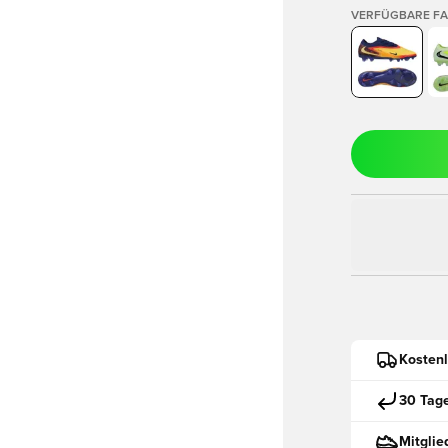
VERFÜGBARE F
Kostenl
30 Tag
Mitglie