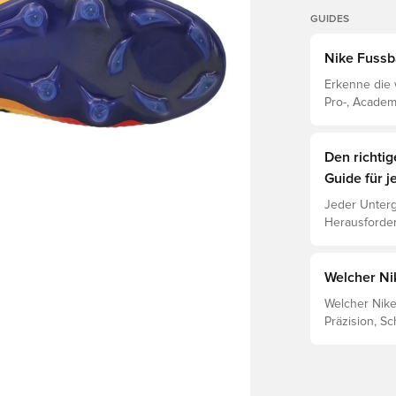
GUIDES
Nike Fussb
Erkenne die 
Pro-, Academ
Eigenschafte
Den richti
Guide für j
Jeder Unterg
Herausforder
jeweiligen U
Leistung, Ve
Lies weiter,
Welcher Ni
für die vers
Welcher Nike
Präzision, Sc
gibt einen N
und Tiempo u
zu finden.