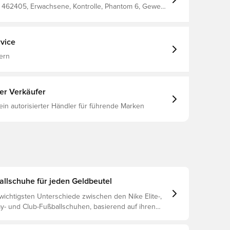
e gibt an, dass die Farbe der Außensohle bei
 462405, Erwachsene, Kontrolle, Phantom 6, Gewebt,
bnehmen kann.
, Damen, Fußballschuhe, Elite, Mit Socke, Für
Kunstrasen (AG), Nike Breakout, Pink
vice
ern
ter Verkäufer
 ein autorisierter Händler für führende Marken
allschuhe für jeden Geldbeutel
wichtigsten Unterschiede zwischen den Nike Elite-,
y- und Club-Fußballschuhen, basierend auf ihren
n, dem Spieler und der Preisklasse.