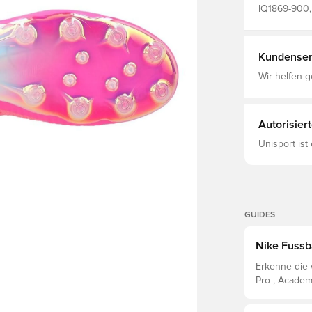
Hinweis: Nik
IQ1869-900,
Gebrauch a
Nike, Herren
Superstars, 
Kundenser
Wir helfen g
Autorisier
Unisport ist
GUIDES
Nike Fussb
Erkenne die 
Pro-, Academ
Eigenschafte