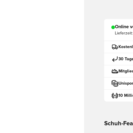
Online v
Lieferzeit:
Kostenl
30 Tag
Mitglie
Unispor
10 Mill
Schuh-Fea