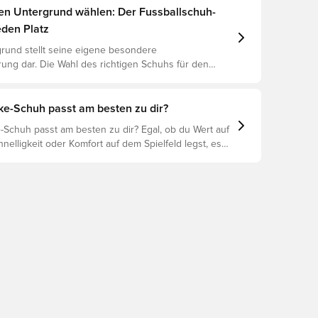
gen Untergrund wählen: Der Fussballschuh-
eden Platz
rund stellt seine eigene besondere
ung dar. Die Wahl des richtigen Schuhs für den
ntergrund ist daher der Schlüssel zu optimaler
rletzungsprophylaxe und Langlebigkeit des Schuhs.
 um herauszufinden, welche Schuhe die beste Wahl
ke-Schuh passt am besten zu dir?
chiedenen Untergründe sind.
-Schuh passt am besten zu dir? Egal, ob du Wert auf
hnelligkeit oder Komfort auf dem Spielfeld legst, es
ike-Schuh für dich. Erforsche den Phantom, Mercurial
nd ihre Eigenschaften, um deine perfekte Passform