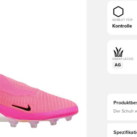
GEBAUT FÜR
Kontrolle
OBERFLÄCHE
AG
Produktbe
Der Schuh w
Superstar-S
überarbeitet
Tastgefühl,
flüssigen Fußba
Spezifikat
Stiefel, der