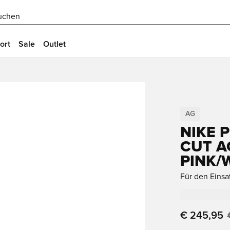
uchen
ort
Sale
Outlet
AG
NIKE 
CUT A
PINK/
Für den Einsa
€ 245,95