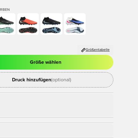
ARBEN
Größentabelle
Größe wählen
nster zum Anmelden oder Registrieren als Mitglied
Druck hinzufügen
(optional)