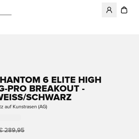
Öffnet ein Fenst
PHANTOM 6 ELITE HIGH
G-PRO BREAKOUT -
WEISS/SCHWARZ
tz auf Kunstrasen (AG)
€ 289,95