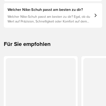
optimaler Leistung, Verletzungsprophylaxe und
Langlebigkeit des Schuhs. Lies weiter, um
Welcher Nike-Schuh passt am besten zu dir?
herauszufinden, welche Schuhe die beste Wahl für die
Welcher Nike-Schuh passt am besten zu dir? Egal, ob du
verschiedenen Untergründe sind.
Wert auf Präzision, Schnelligkeit oder Komfort auf dem
Spielfeld legst, es gibt einen Nike-Schuh für dich.
Erforsche den Phantom, Mercurial und Tiempo und ihre
Eigenschaften, um deine perfekte Passform zu finden.
Für Sie empfohlen