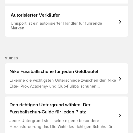
Autorisierter Verkäufer
Unisport ist ein autorisierter Händler für führende
Marken
GUIDES
Nike Fussballschuhe für jeden Geldbeutel
Erkenne die wichtigsten Unterschiede zwischen den Nike
Elite-, Pro-, Academy- und Club-Fußballschuhen,
basierend auf ihren Eigenschaften, dem Spieler und der
Preisklasse.
Den richtigen Untergrund wählen: Der
Fussballschuh-Guide für jeden Platz
Jeder Untergrund stellt seine eigene besondere
Herausforderung dar. Die Wahl des richtigen Schuhs für
den jeweiligen Untergrund ist daher der Schlüssel zu