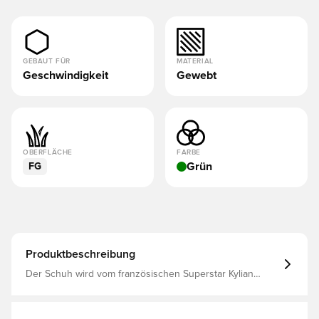
GEBAUT FÜR
MATERIAL
Geschwindigkeit
Gewebt
OBERFLÄCHE
FARBE
Grün
FG
Produktbeschreibung
Der Schuh wird vom französischen Superstar Kylian
Mbappé benutzt Entwickelt für alle, die von sich selbst
Höchstleistungen erwarten. Er ist der reaktionsfreudigste
Mercurial, den es je gab, mit einer in die Sohle