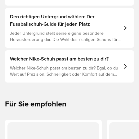
basierend auf ihren Eigenschaften, dem Spieler und der
Preisklasse.
Den richtigen Untergrund wählen: Der
Fussballschuh-Guide für jeden Platz
Jeder Untergrund stellt seine eigene besondere
Herausforderung dar. Die Wahl des richtigen Schuhs für
den jeweiligen Untergrund ist daher der Schlüssel zu
optimaler Leistung, Verletzungsprophylaxe und
Langlebigkeit des Schuhs. Lies weiter, um
Welcher Nike-Schuh passt am besten zu dir?
herauszufinden, welche Schuhe die beste Wahl für die
Welcher Nike-Schuh passt am besten zu dir? Egal, ob du
verschiedenen Untergründe sind.
Wert auf Präzision, Schnelligkeit oder Komfort auf dem
Spielfeld legst, es gibt einen Nike-Schuh für dich.
Erforsche den Phantom, Mercurial und Tiempo und ihre
Eigenschaften, um deine perfekte Passform zu finden.
Für Sie empfohlen