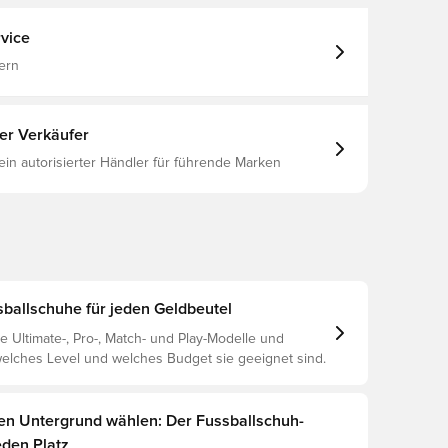
(FG), Gewebt, Pro, Besser, Schwarz, PUMA Eclipse
vice
ern
ter Verkäufer
 ein autorisierter Händler für führende Marken
allschuhe für jeden Geldbeutel
e Ultimate-, Pro-, Match- und Play-Modelle und
 welches Level und welches Budget sie geeignet sind.
gen Untergrund wählen: Der Fussballschuh-
eden Platz