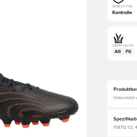
GEBAUT FÜR
Kontrolle
OBERFLÄCHE
AG
FG
Produktbe
Unterstützt 
Grealish FG+AG-Stollen sowohl für Spielfelder mit Naturrasen als
auch für Kun
Spezifikat
108712 02, 4
PUMA, Herre