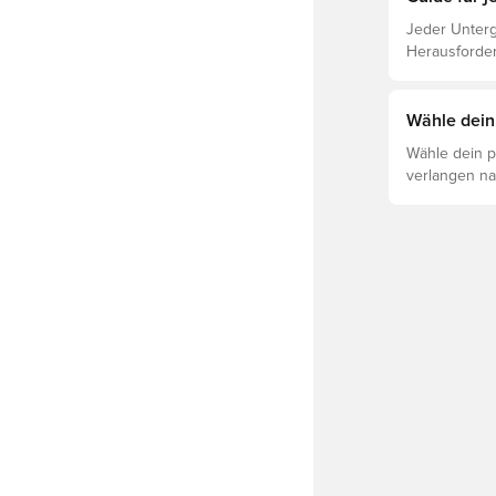
Jeder Unterg
Herausforder
jeweiligen U
Leistung, Ve
Lies weiter,
Wähle dein
für die vers
Wähle dein p
verlangen na
sind so geba
ob der PUMA
Bedürfnissen