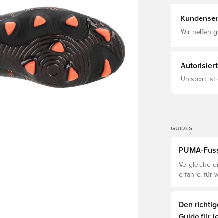
Naturrasen 
SS26
Kundenser
Wir helfen g
Autorisier
Unisport ist
GUIDES
PUMA-Fussb
Vergleiche di
erfahre, für
Den richti
Guide für j