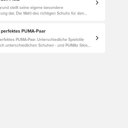
rund stellt seine eigene besondere
ung dar. Die Wahl des richtigen Schuhs für den
ntergrund ist daher der Schlüssel zu optimaler
rletzungsprophylaxe und Langlebigkeit des Schuhs.
 um herauszufinden, welche Schuhe die beste Wahl
 perfektes PUMA-Paar
chiedenen Untergründe sind.
erfektes PUMA-Paar. Unterschiedliche Spielstile
ch unterschiedlichen Schuhen - und PUMAs Silos
ut, dass sie passen. Lies weiter, um herauszufinden,
 FUTURE, ULTRA oder KING perfekt zu deinen
 passt.