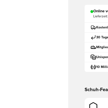
Online v
Lieferzeit:
Kostenl
30 Tag
Mitglie
Unispor
10 Mill
Schuh-Fea