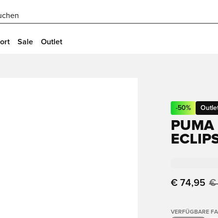
uchen
ort
Sale
Outlet
-
50
%
Outle
PUMA 
ECLIP
€ 74,95
€
VERFÜGBARE F