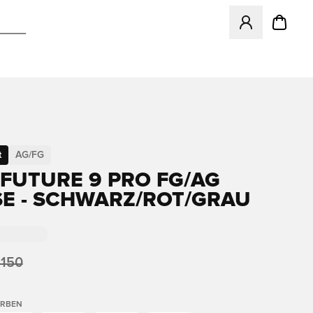
Öffnet ein Fenst
t
AG/FG
FUTURE 9 PRO FG/AG
SE - SCHWARZ/ROT/GRAU
 150
ARBEN