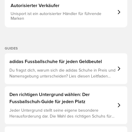
Autorisierter Verkäufer
Unisport ist ein autorisierter Händler für führende
Marken
GUIDES
adidas Fussballschuhe für jeden Geldbeutel
Du fragst dich, warum sich die adidas Schuhe in Preis und
Namensgebung unterscheiden? Lies diesen Leitfaden
und verstehe den Unterschied zwischen Elite, Pro,
League und Club.
Den richtigen Untergrund wählen: Der
Fussballschuh-Guide für jeden Platz
Jeder Untergrund stellt seine eigene besondere
Herausforderung dar. Die Wahl des richtigen Schuhs für
den jeweiligen Untergrund ist daher der Schlüssel zu
optimaler Leistung, Verletzungsprophylaxe und