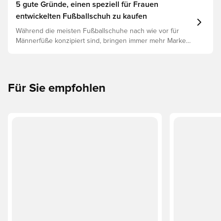
Langlebigkeit des Schuhs. Lies weiter, um
5 gute Gründe, einen speziell für Frauen
herauszufinden, welche Schuhe die beste Wahl für die
entwickelten Fußballschuh zu kaufen
verschiedenen Untergründe sind.
Während die meisten Fußballschuhe nach wie vor für
Männerfüße konzipiert sind, bringen immer mehr Marken
Modelle auf den Markt, die speziell für den weiblichen
Fuß entwickelt wurden – und es gibt einige
überzeugende Gründe, den Wechsel in Betracht zu
ziehen.
Für Sie empfohlen